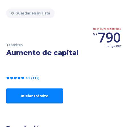
Guardar en mi lista
No incluye registrales
790
S/
Trámites
incluye IGV
Aumento de capital
4.9 (112)
Iniciar trámite