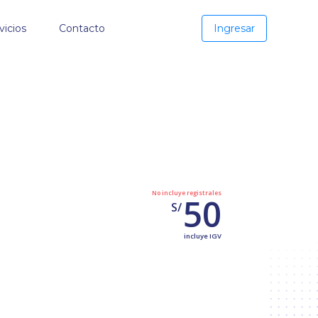
vicios
Contacto
Ingresar
No incluye registrales
50
S/
incluye IGV