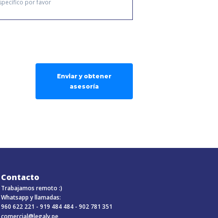
Enviar y obtener
asesoría
Contacto
Trabajamos remoto :)
Whatsapp y llamadas:
960 622 221 -
919 484 484 -
902 781 351
comercial@legaly.pe